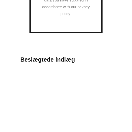
data you have supplied in
accordance with our privacy
policy.
Beslægtede indlæg